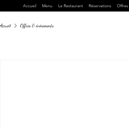
Accueil
Menu
Le Restaurant
Réservations
Offre
Accueil
Offres & événements