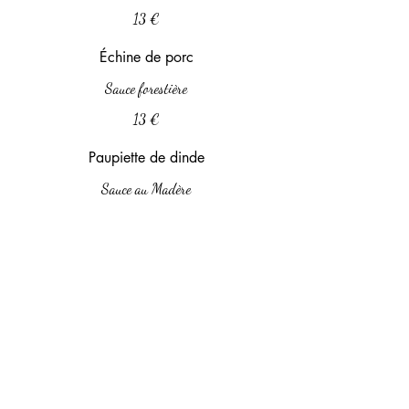
13 €
Échine de porc
Sauce forestière
13 €
Paupiette de dinde
Sauce au Madère
13 €
Desserts
Crème brûlée
5 €